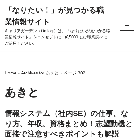
「なりたい！」が見つかる職
コ
業情報サイト
ン
テ
キャリアガーデン（Omlogi）は、「なりたいが見つかる職
業情報サイト」をコンセプトに、約5000 ぜひ職業調べに
ン
ご活用ください。
ツ
へ
ス
キ
Home
»
Archives for あきと
»
ページ 302
ッ
プ
あきと
情報システム（社内SE）の仕事、な
り方、年収、資格まとめ！志望動機と
面接で注意すべきポイントも解説