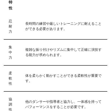
特
性
忍
長時間の練習や厳しいトレーニングに耐えること
耐
ができる必要があります。
力
集
複雑な振り付けやリズムに集中して正確に演技す
中
る能力が求められます。
力
柔
体を柔らかく動かすことができる柔軟性が重要で
軟
す。
性
協
他のダンサーや指導者と協力し、一体感を持って
調
パフォーマンスをすることが必要です。
性