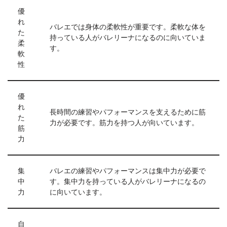
優
れ
バレエでは身体の柔軟性が重要です。柔軟な体を
た
持っている人がバレリーナになるのに向いていま
柔
す。
軟
性
優
れ
長時間の練習やパフォーマンスを支えるために筋
た
力が必要です。筋力を持つ人が向いています。
筋
力
集
バレエの練習やパフォーマンスは集中力が必要で
中
す。集中力を持っている人がバレリーナになるの
力
に向いています。
自