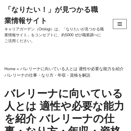
「なりたい！」が見つかる職
コ
業情報サイト
ン
テ
キャリアガーデン（Omlogi）は、「なりたいが見つかる職
業情報サイト」をコンセプトに、約5000 ぜひ職業調べに
ン
ご活用ください。
ツ
へ
ス
キ
Home
»
バレリーナに向いている人とは 適性や必要な能力を紹介
ッ
バレリーナの仕事・なり方・年収・資格を解説
プ
バレリーナに向いている
人とは 適性や必要な能力
を紹介 バレリーナの仕