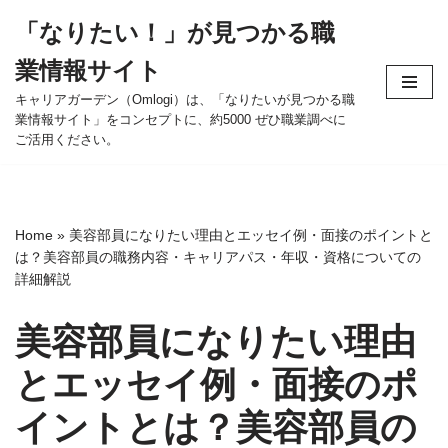
「なりたい！」が見つかる職
コ
業情報サイト
ン
テ
キャリアガーデン（Omlogi）は、「なりたいが見つかる職
業情報サイト」をコンセプトに、約5000 ぜひ職業調べに
ン
ご活用ください。
ツ
へ
ス
キ
Home
»
美容部員になりたい理由とエッセイ例・面接のポイントと
ッ
は？美容部員の職務内容・キャリアパス・年収・資格についての
プ
詳細解説
美容部員になりたい理由
とエッセイ例・面接のポ
イントとは？美容部員の