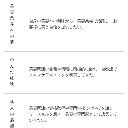
美
容
業
自身の美容への興味から、美容業界で活躍し、お
界
客様に美と自信を提供したい。
へ
の
夢
学
ん
美容関連の書籍や情報に積極的に触れ、自己流で
だ
スキンケアやメイクを研究してきた。
経
験
将
来
美容関連の資格取得や専門学校での学びを通じ
の
て、スキルを磨き、美容の専門家として成長して
展
いきたい。
望