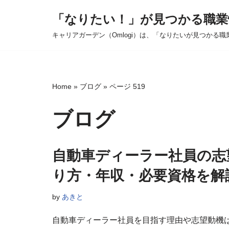
「なりたい！」が見つかる職業
コ
キャリアガーデン（Omlogi）は、「なりたいが見つかる職
ン
テ
ン
ツ
Home
»
ブログ
»
ページ 519
へ
ス
ブログ
キ
ッ
自動車ディーラー社員の志
プ
り方・年収・必要資格を解
by
あきと
自動車ディーラー社員を目指す理由や志望動機