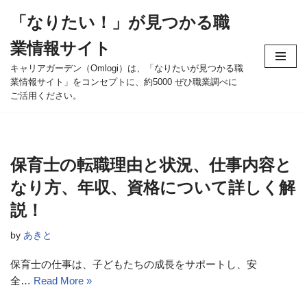
「なりたい！」が見つかる職
コ
業情報サイト
ン
テ
キャリアガーデン（Omlogi）は、「なりたいが見つかる職
業情報サイト」をコンセプトに、約5000 ぜひ職業調べに
ン
ご活用ください。
ツ
へ
ス
キ
保育士の転職理由と状況、仕事内容と
ッ
なり方、年収、資格について詳しく解
プ
説！
by
あきと
保育士の仕事は、子どもたちの成長をサポートし、安
全…
Read More »