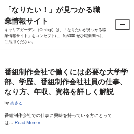
「なりたい！」が見つかる職
コ
業情報サイト
ン
テ
キャリアガーデン（Omlogi）は、「なりたいが見つかる職
業情報サイト」をコンセプトに、約5000 ぜひ職業調べに
ン
ご活用ください。
ツ
へ
ス
キ
番組制作会社で働くには必要な大学学
ッ
部、学歴、番組制作会社社員の仕事、
プ
なり方、年収、資格を詳しく解説
by
あきと
番組制作会社での仕事に興味を持っている方にとって
は…
Read More »