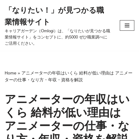
「なりたい！」が見つかる職
コ
業情報サイト
ン
テ
キャリアガーデン（Omlogi）は、「なりたいが見つかる職
業情報サイト」をコンセプトに、約5000 ぜひ職業調べに
ン
ご活用ください。
ツ
へ
ス
キ
Home
»
アニメーターの年収はいくら 給料が低い理由は アニメー
ッ
ターの仕事・なり方・年収・資格を解説
プ
アニメーターの年収はい
くら 給料が低い理由は
アニメーターの仕事・な