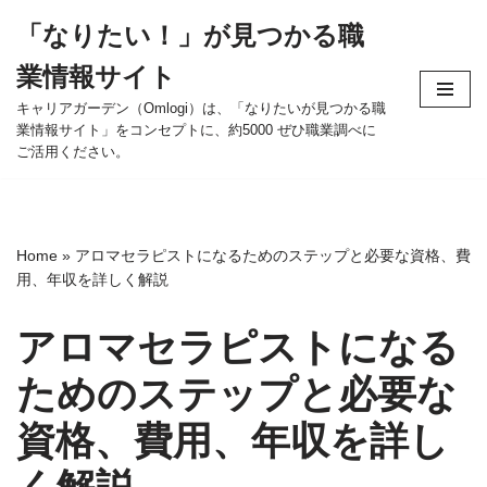
「なりたい！」が見つかる職
コ
業情報サイト
ン
テ
キャリアガーデン（Omlogi）は、「なりたいが見つかる職
業情報サイト」をコンセプトに、約5000 ぜひ職業調べに
ン
ご活用ください。
ツ
へ
ス
キ
Home
»
アロマセラピストになるためのステップと必要な資格、費
ッ
用、年収を詳しく解説
プ
アロマセラピストになる
ためのステップと必要な
資格、費用、年収を詳し