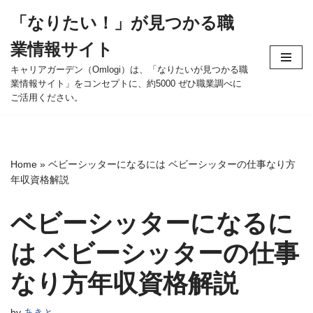
「なりたい！」が見つかる職
コ
業情報サイト
ン
テ
キャリアガーデン（Omlogi）は、「なりたいが見つかる職
業情報サイト」をコンセプトに、約5000 ぜひ職業調べに
ン
ご活用ください。
ツ
へ
ス
キ
Home
»
ベビーシッターになるには ベビーシッターの仕事なり方
ッ
年収資格解説
プ
ベビーシッターになるに
は ベビーシッターの仕事
なり方年収資格解説
by
あきと