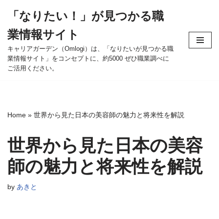
「なりたい！」が見つかる職
コ
業情報サイト
ン
テ
キャリアガーデン（Omlogi）は、「なりたいが見つかる職
業情報サイト」をコンセプトに、約5000 ぜひ職業調べに
ン
ご活用ください。
ツ
へ
ス
キ
Home
»
世界から見た日本の美容師の魅力と将来性を解説
ッ
プ
世界から見た日本の美容
師の魅力と将来性を解説
by
あきと