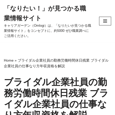
「なりたい！」が見つかる職
コ
業情報サイト
ン
テ
キャリアガーデン（Omlogi）は、「なりたいが見つかる職
業情報サイト」をコンセプトに、約5000 ぜひ職業調べに
ン
ご活用ください。
ツ
へ
ス
キ
Home
»
ブライダル企業社員の勤務労働時間休日残業 ブライダル
ッ
企業社員の仕事なり方年収資格を解説
プ
ブライダル企業社員の勤
務労働時間休日残業 ブラ
イダル企業社員の仕事な