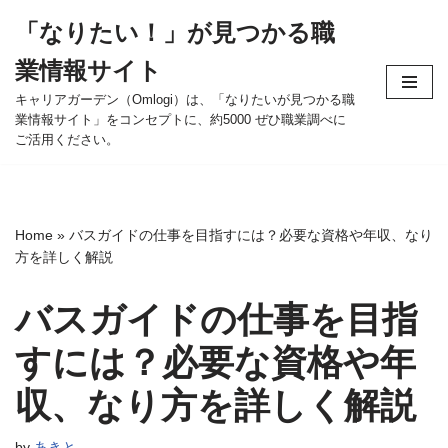
「なりたい！」が見つかる職
コ
業情報サイト
ン
テ
キャリアガーデン（Omlogi）は、「なりたいが見つかる職
業情報サイト」をコンセプトに、約5000 ぜひ職業調べに
ン
ご活用ください。
ツ
へ
ス
キ
Home
»
バスガイドの仕事を目指すには？必要な資格や年収、なり
ッ
方を詳しく解説
プ
バスガイドの仕事を目指
すには？必要な資格や年
収、なり方を詳しく解説
by
あきと