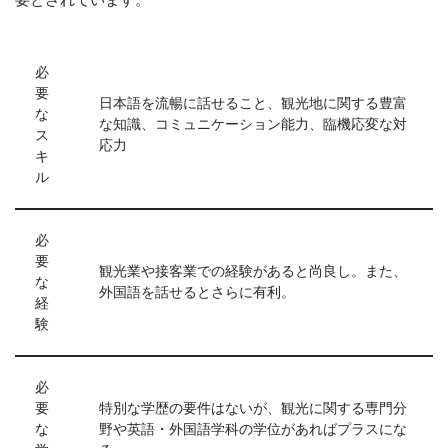
必
要
日本語を流暢に話せること、観光地に関する豊富
な
な知識、コミュニケーション能力、臨機応変な対
ス
応力
キ
ル
必
要
観光業や接客業での経験があると尚良し。また、
な
外国語を話せるとさらに有利。
経
験
必
要
特別な学歴の要件はないが、観光に関する専門分
な
野や英語・外国語学科の学位があればプラスにな