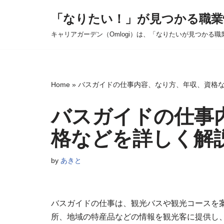
「なりたい！」が見つかる職業
コ
キャリアガーデン（Omlogi）は、「なりたいが見つかる職
ン
テ
ン
ツ
Home
»
バスガイドの仕事内容、なり方、年収、資格
へ
ス
バスガイドの仕事
キ
格などを詳しく解
ッ
プ
by
あきと
バスガイドの仕事は、観光バスや観光コースを
所、地域の特産品などの情報を観光客に提供し