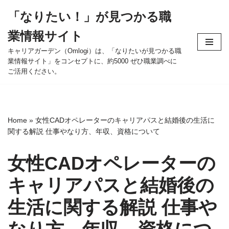
「なりたい！」が見つかる職
コ
業情報サイト
ン
テ
キャリアガーデン（Omlogi）は、「なりたいが見つかる職
業情報サイト」をコンセプトに、約5000 ぜひ職業調べに
ン
ご活用ください。
ツ
へ
ス
キ
Home
»
女性CADオペレーターのキャリアパスと結婚後の生活に
ッ
関する解説 仕事やなり方、年収、資格について
プ
女性CADオペレーターの
キャリアパスと結婚後の
生活に関する解説 仕事や