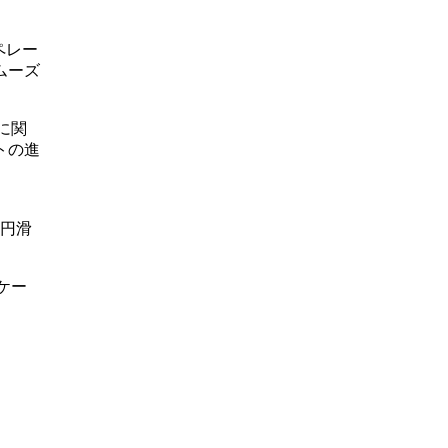
ペレー
ムーズ
に関
トの進
円滑
ケー