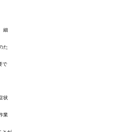
、細
のた
要で
症状
作業
ことが