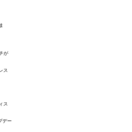
ま
チが
レス
ィス
プデー