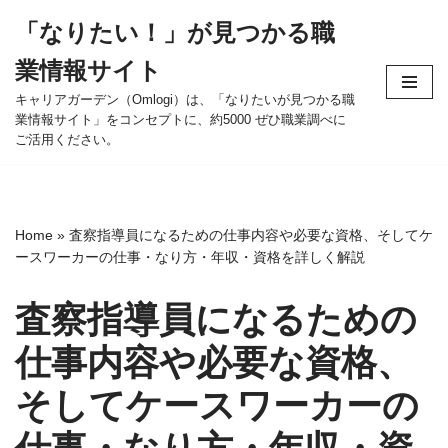
「なりたい！」が見つかる職
コ
業情報サイト
ン
テ
キャリアガーデン（Omlogi）は、「なりたいが見つかる職
業情報サイト」をコンセプトに、約5000 ぜひ職業調べに
ン
ご活用ください。
ツ
へ
ス
キ
Home
»
査察指導員になるための仕事内容や必要な資格、そしてケ
ッ
ースワーカーの仕事・なり方・年収・資格を詳しく解説
プ
査察指導員になるための
仕事内容や必要な資格、
そしてケースワーカーの