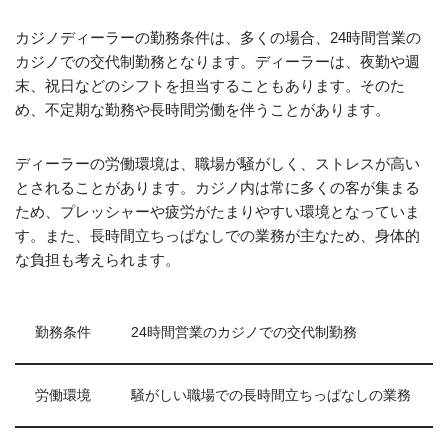
カジノディーラーの勤務条件は、多くの場合、24時間営業の
カジノでの交代制勤務となります。ディーラーは、夜勤や週
末、祝日などのシフトを担当することもあります。そのた
め、不定期な勤務や長時間労働を伴うことがあります。
ディーラーの労働環境は、職場が騒がしく、ストレスが高い
とされることがあります。カジノ内は常に多くの客が集まる
ため、プレッシャーや疲労がたまりやすい環境となっていま
す。また、長時間立ちっぱなしでの業務が主なため、身体的
な負担も考えられます。
勤務条件
24時間営業のカジノでの交代制勤務
労働環境
騒がしい職場での長時間立ちっぱなしの業務