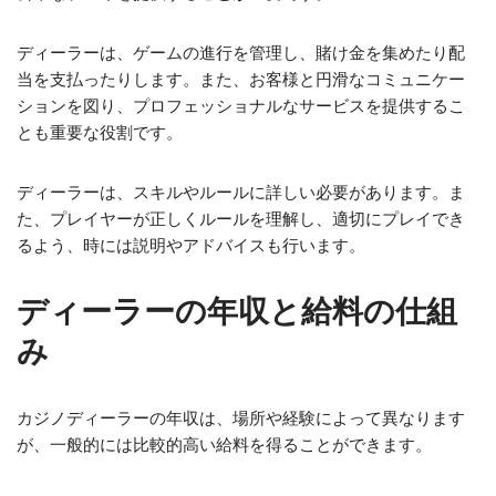
ディーラーは、ゲームの進行を管理し、賭け金を集めたり配
当を支払ったりします。また、お客様と円滑なコミュニケー
ションを図り、プロフェッショナルなサービスを提供するこ
とも重要な役割です。
ディーラーは、スキルやルールに詳しい必要があります。ま
た、プレイヤーが正しくルールを理解し、適切にプレイでき
るよう、時には説明やアドバイスも行います。
ディーラーの年収と給料の仕組
み
カジノディーラーの年収は、場所や経験によって異なります
が、一般的には比較的高い給料を得ることができます。