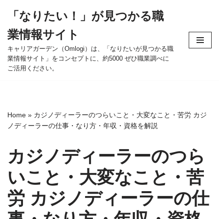
「なりたい！」が見つかる職
コ
業情報サイト
ン
テ
キャリアガーデン（Omlogi）は、「なりたいが見つかる職
業情報サイト」をコンセプトに、約5000 ぜひ職業調べに
ン
ご活用ください。
ツ
へ
ス
キ
Home
»
カジノディーラーのつらいこと・大変なこと・苦労 カジ
ッ
ノディーラーの仕事・なり方・年収・資格を解説
プ
カジノディーラーのつら
いこと・大変なこと・苦
労 カジノディーラーの仕