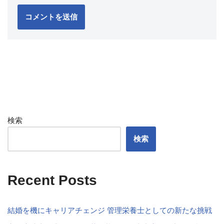
検索
検索
Recent Posts
結婚を機にキャリアチェンジ 管理栄養士としての新たな挑戦