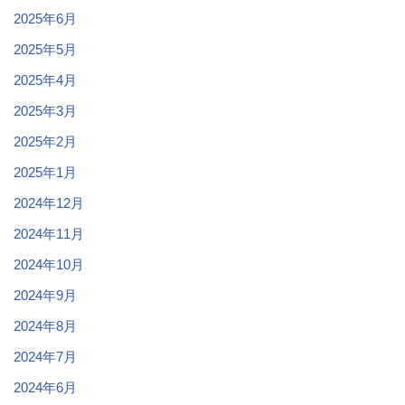
2025年6月
2025年5月
2025年4月
2025年3月
2025年2月
2025年1月
2024年12月
2024年11月
2024年10月
2024年9月
2024年8月
2024年7月
2024年6月