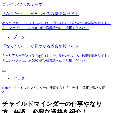
コンテンツへスキップ
「なりたい！」が見つかる職業情報サイト
キャリアガーデン（Omlogi）は、「なりたいが見つかる職業情報サイト」
をコンセプトに、約5000 ぜひ職業調べにご活用ください。
ブログ
「なりたい！」が見つかる職業情報サイト
キャリアガーデン（Omlogi）は、「なりたいが見つかる職業情報サイト」
をコンセプトに、約5000 ぜひ職業調べにご活用ください。
ナ
ビ
ナ
ゲ
ビ
ブログ
ー
ゲ
シ
ー
Home
»
チャイルドマインダーの仕事やなり方、年収、必要な資格を紹
ョ
シ
介！
ン
ョ
メ
ン
チャイルドマインダーの仕事やなり
ニ
メ
ュ
ニ
方、年収、必要な資格を紹介！