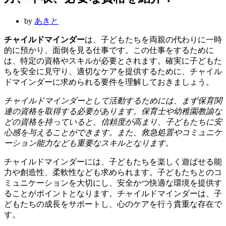
ー
ュ
ー
by
あきと
チャイルドマインダー
は、子どもたちを両親の代わりに一時
的に預かり、面倒を見る仕事です。この仕事をするために
は、特定の資格やスキルが必要とされます。確実に子どもた
ちを安全に見守り、適切なケアを提供するために、チャイル
ドマインダーに求められる要件を理解しておきましょう。
チャイルドマインダーとして活動するためには、まず保育関
連の資格を取得する必要があります。保育士や幼稚園教諭な
どの資格を持っていると、信頼度が高まり、子どもたちに安
心感を与えることができます。また、救急処置やコミュニケ
ーション能力なども重要なスキルとなります。
チャイルドマインダーには、子どもたちを楽しく遊ばせる能
力や創造性、柔軟性なども求められます。子どもたちとのコ
ミュニケーションを大切にし、安全かつ快適な環境を提供す
ることがポイントとなります。チャイルドマインダーは、子
どもたちの成長をサポートし、心のケアを行う貴重な存在で
す。