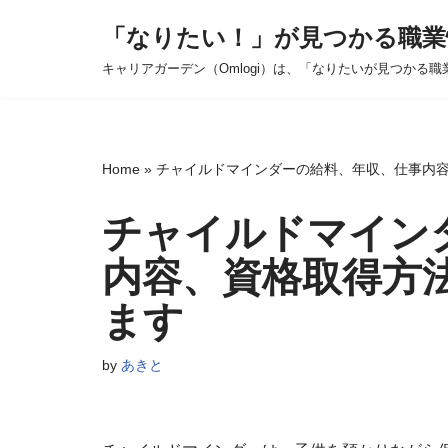
「なりたい！」が見つかる職業
コ
キャリアガーデン（Omlogi）は、「なりたいが見つかる職
ン
テ
ン
ツ
Home
»
チャイルドマインダーの給料、年収、仕事内
へ
ス
チャイルドマイン
キ
内容、資格取得方
ッ
プ
ます
by
あきと