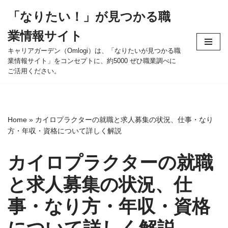
「なりたい！」が見つかる職
コ
業情報サイト
ン
テ
キャリアガーデン（Omlogi）は、「なりたいが見つかる職
業情報サイト」をコンセプトに、約5000 ぜひ職業調べに
ン
ご活用ください。
ツ
へ
ス
キ
Home
»
カイロプラクターの就職と求人募集の状況、仕事・なり
ッ
方・年収・資格について詳しく解説
プ
カイロプラクターの就職
と求人募集の状況、仕
事・なり方・年収・資格