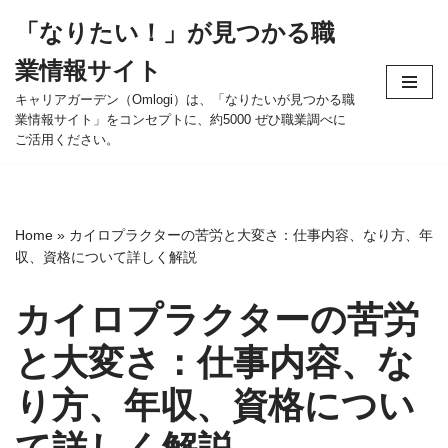
「なりたい！」が見つかる職
コ
業情報サイト
ン
テ
キャリアガーデン（Omlogi）は、「なりたいが見つかる職
業情報サイト」をコンセプトに、約5000 ぜひ職業調べに
ン
ご活用ください。
ツ
へ
ス
キ
Home
»
カイロプラクターの苦労と大変さ：仕事内容、なり方、年
ッ
収、資格について詳しく解説
プ
カイロプラクターの苦労
と大変さ：仕事内容、な
り方、年収、資格につい