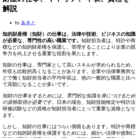
ー
ュ
ー
解説
by
あきと
知的財産権（知財）の仕事は、法律や技術、ビジネスの知識
が必要な、専門性の高い職業です。
知財担当者は、特許や商
標などの知的財産権を保護し、管理することにより企業の競
争力を向上させる重要な役割を果たします。
知財の仕事は、専門家として高いスキルが求められるため、
年収も比較的高くなることがあります。企業や法律事務所な
どで働く知財担当者の平均年収は、他の一般的な職業と比べ
て高額になることが多いです。
知財の仕事をするためには、専門的な知識を身につけるため
の資格取得が必要です。
日本の場合、知財技能検定や特許法
研修試験などの資格が知財担当者にとって重要な資格となり
ます。
しかし、知財の仕事にはつらい側面もあります。特許や商標
などの知的財産権を保護するためには、細かい法律や規制に