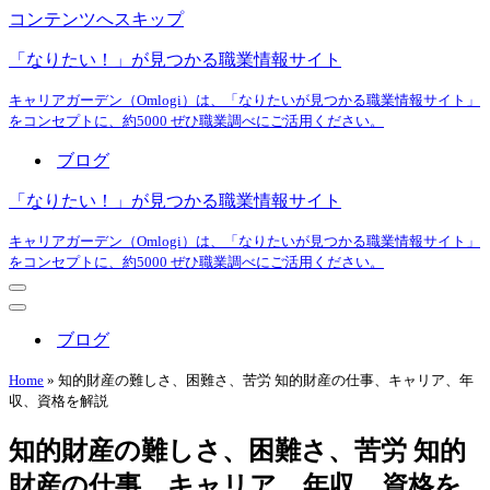
コンテンツへスキップ
「なりたい！」が見つかる職業情報サイト
キャリアガーデン（Omlogi）は、「なりたいが見つかる職業情報サイト」
をコンセプトに、約5000 ぜひ職業調べにご活用ください。
ブログ
「なりたい！」が見つかる職業情報サイト
キャリアガーデン（Omlogi）は、「なりたいが見つかる職業情報サイト」
をコンセプトに、約5000 ぜひ職業調べにご活用ください。
ナ
ビ
ナ
ゲ
ビ
ブログ
ー
ゲ
シ
ー
Home
»
知的財産の難しさ、困難さ、苦労 知的財産の仕事、キャリア、年
ョ
シ
収、資格を解説
ン
ョ
メ
ン
知的財産の難しさ、困難さ、苦労 知的
ニ
メ
ュ
ニ
財産の仕事、キャリア、年収、資格を