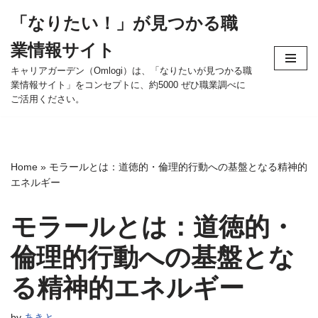
「なりたい！」が見つかる職
コ
業情報サイト
ン
テ
キャリアガーデン（Omlogi）は、「なりたいが見つかる職
業情報サイト」をコンセプトに、約5000 ぜひ職業調べに
ン
ご活用ください。
ツ
へ
ス
キ
Home
»
モラールとは：道徳的・倫理的行動への基盤となる精神的
ッ
エネルギー
プ
モラールとは：道徳的・
倫理的行動への基盤とな
る精神的エネルギー
by
あきと