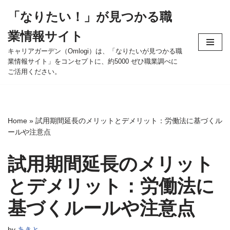
「なりたい！」が見つかる職
コ
業情報サイト
ン
テ
キャリアガーデン（Omlogi）は、「なりたいが見つかる職
業情報サイト」をコンセプトに、約5000 ぜひ職業調べに
ン
ご活用ください。
ツ
へ
ス
キ
Home
»
試用期間延長のメリットとデメリット：労働法に基づくル
ッ
ールや注意点
プ
試用期間延長のメリット
とデメリット：労働法に
基づくルールや注意点
by
あきと