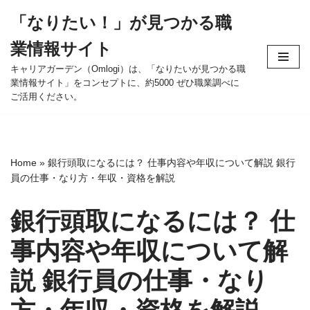
「なりたい！」が見つかる職
コ
業情報サイト
ン
テ
キャリアガーデン（Omlogi）は、「なりたいが見つかる職
業情報サイト」をコンセプトに、約5000 ぜひ職業調べに
ン
ご活用ください。
ツ
へ
ス
キ
Home
»
銀行頭取になるには？ 仕事内容や年収について解説 銀行
ッ
員の仕事・なり方・年収・資格を解説
プ
銀行頭取になるには？ 仕
事内容や年収について解
説 銀行員の仕事・なり