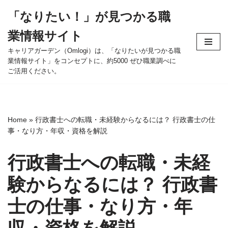
「なりたい！」が見つかる職
コ
業情報サイト
ン
テ
キャリアガーデン（Omlogi）は、「なりたいが見つかる職
業情報サイト」をコンセプトに、約5000 ぜひ職業調べに
ン
ご活用ください。
ツ
へ
ス
キ
Home
»
行政書士への転職・未経験からなるには？ 行政書士の仕
ッ
事・なり方・年収・資格を解説
プ
行政書士への転職・未経
験からなるには？ 行政書
士の仕事・なり方・年