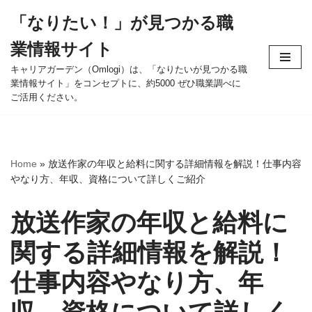
「なりたい！」が見つかる職
コ
業情報サイト
ン
テ
キャリアガーデン（Omlogi）は、「なりたいが見つかる職
業情報サイト」をコンセプトに、約5000 ぜひ職業調べに
ン
ご活用ください。
ツ
へ
ス
キ
Home
»
放送作家の年収と給料に関する詳細情報を解説！仕事内容
ッ
やなり方、年収、資格について詳しくご紹介
プ
放送作家の年収と給料に
関する詳細情報を解説！
仕事内容やなり方、年