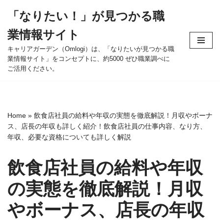
「なりたい！」が見つかる職
コ
業情報サイト
ン
テ
キャリアガーデン（Omlogi）は、「なりたいが見つかる職
業情報サイト」をコンセプトに、約5000 ぜひ職業調べに
ン
ご活用ください。
ツ
へ
ス
キ
Home
»
飲食店社員の給料や年収の実態を徹底解説！月収やボーナ
ッ
ス、店長の年収も詳しく紹介！飲食店社員の仕事内容、なり方、
プ
年収、必要な資格についても詳しく解説
飲食店社員の給料や年収
の実態を徹底解説！月収
やボーナス、店長の年収