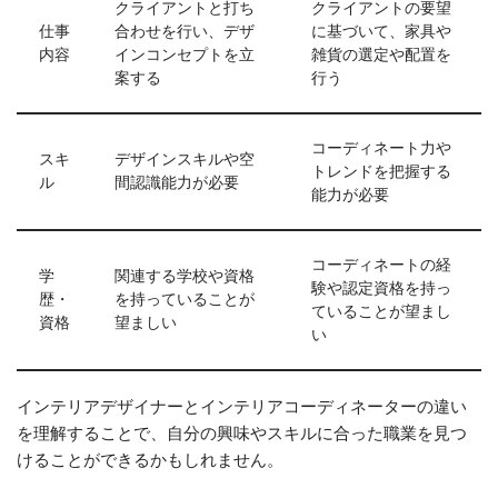
クライアントと打ち
クライアントの要望
仕事
合わせを行い、デザ
に基づいて、家具や
内容
インコンセプトを立
雑貨の選定や配置を
案する
行う
コーディネート力や
スキ
デザインスキルや空
トレンドを把握する
ル
間認識能力が必要
能力が必要
コーディネートの経
学
関連する学校や資格
験や認定資格を持っ
歴・
を持っていることが
ていることが望まし
資格
望ましい
い
インテリアデザイナーとインテリアコーディネーターの違い
を理解することで、自分の興味やスキルに合った職業を見つ
けることができるかもしれません。