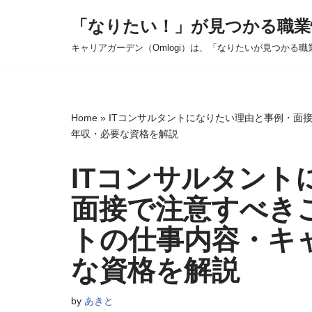
「なりたい！」が見つかる職業
コ
キャリアガーデン（Omlogi）は、「なりたいが見つかる職
ン
テ
ン
ツ
Home
»
ITコンサルタントになりたい理由と事例・面接
へ
年収・必要な資格を解説
ス
ITコンサルタント
キ
ッ
面接で注意すべきこ
プ
トの仕事内容・キ
な資格を解説
by
あきと