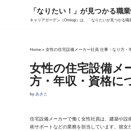
「なりたい！」が見つかる職業
コ
キャリアガーデン（Omlogi）は、「なりたいが見つかる職
ン
テ
ン
ツ
Home
»
女性の住宅設備メーカー社員 仕事・なり方・
へ
ス
女性の住宅設備メ
キ
方・年収・資格に
ッ
プ
by
あきと
住宅設備メーカーで働く女性社員は、建築や設
術サポートなどの業務を担当しています。彼女