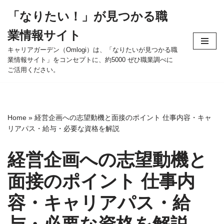
「なりたい！」が見つかる職
コ
業情報サイト
ン
テ
キャリアガーデン（Omlogi）は、「なりたいが見つかる職
業情報サイト」をコンセプトに、約5000 ぜひ職業調べに
ン
ご活用ください。
ツ
へ
ス
キ
Home
»
経営企画への志望動機と面接のポイント 仕事内容・キャ
ッ
リアパス・給与・必要な資格を解説
プ
経営企画への志望動機と
面接のポイント 仕事内
容・キャリアパス・給