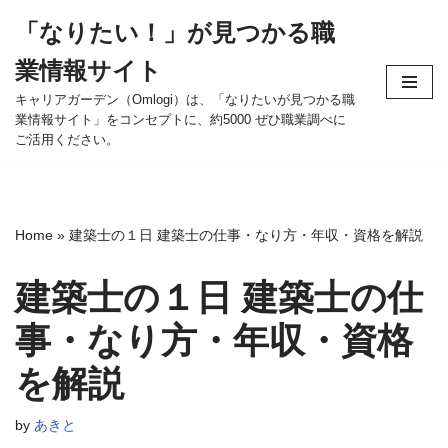
「なりたい！」が見つかる職
コ
業情報サイト
ン
テ
キャリアガーデン（Omlogi）は、「なりたいが見つかる職
業情報サイト」をコンセプトに、約5000 ぜひ職業調べに
ン
ご活用ください。
ツ
へ
ス
キ
Home
»
建築士の１日 建築士の仕事・なり方・年収・資格を解説
ッ
プ
建築士の１日 建築士の仕
事・なり方・年収・資格
を解説
by
あきと