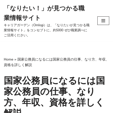
「なりたい！」が見つかる職
コ
業情報サイト
ン
テ
キャリアガーデン（Omlogi）は、「なりたいが見つかる職
業情報サイト」をコンセプトに、約5000 ぜひ職業調べに
ン
ご活用ください。
ツ
へ
ス
キ
Home
»
国家公務員になるには国家公務員の仕事、なり方、年収、
ッ
資格を詳しく解説
プ
国家公務員になるには国
家公務員の仕事、なり
方、年収、資格を詳しく