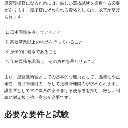
皇宮護衛官になるためには、厳しい選抜試験を通過する必要
があります。護衛官に求められる資格としては、以下が挙げ
られます:
日本国籍を有していること
高校卒業以上の学歴を持っていること
身体的に健康であること
守秘義務を認識し、その責務を果たせること
また、皇宮護衛官としての基本的な能力として、協調性や正
確性、自己管理能力、そして危機管理能力が求められます。
護衛官として常に皇宮の安全を守る使命感を持ち、厳しい訓
練に耐え抜く強い意志が必要です。
必要な要件と試験