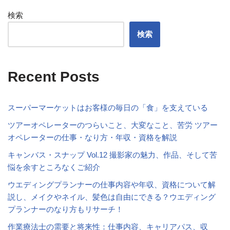
検索
検索
Recent Posts
スーパーマーケットはお客様の毎日の「食」を支えている
ツアーオペレーターのつらいこと、大変なこと、苦労 ツアー
オペレーターの仕事・なり方・年収・資格を解説
キャンバス・スナップ Vol.12 撮影家の魅力、作品、そして苦
悩を余すところなくご紹介
ウエディングプランナーの仕事内容や年収、資格について解
説し、メイクやネイル、髪色は自由にできる？ウエディング
プランナーのなり方もリサーチ！
作業療法士の需要と将来性：仕事内容、キャリアパス、収