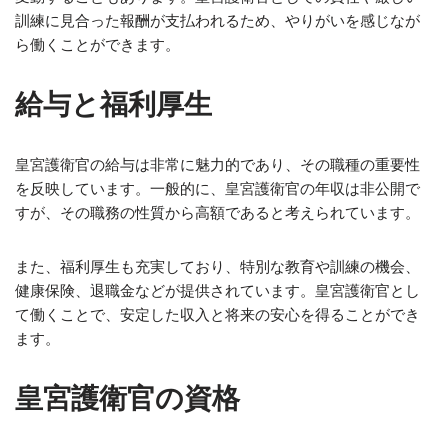
訓練に見合った報酬が支払われるため、やりがいを感じなが
ら働くことができます。
給与と福利厚生
皇宮護衛官の給与は非常に魅力的であり、その職種の重要性
を反映しています。一般的に、皇宮護衛官の年収は非公開で
すが、その職務の性質から高額であると考えられています。
また、福利厚生も充実しており、特別な教育や訓練の機会、
健康保険、退職金などが提供されています。皇宮護衛官とし
て働くことで、安定した収入と将来の安心を得ることができ
ます。
皇宮護衛官の資格