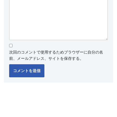
次回のコメントで使用するためブラウザーに自分の名
前、メールアドレス、サイトを保存する。