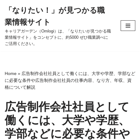
「なりたい！」が見つかる職
コ
業情報サイト
ン
テ
キャリアガーデン（Omlogi）は、「なりたいが見つかる職
業情報サイト」をコンセプトに、約5000 ぜひ職業調べに
ン
ご活用ください。
ツ
へ
ス
キ
Home
»
広告制作会社社員として働くには、大学や学歴、学部など
ッ
に必要な条件や広告制作会社社員の仕事内容、なり方、年収、資
プ
格について解説
広告制作会社社員として
働くには、大学や学歴、
学部などに必要な条件や