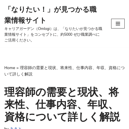
「なりたい！」が見つかる職
コ
業情報サイト
ン
テ
キャリアガーデン（Omlogi）は、「なりたいが見つかる職
業情報サイト」をコンセプトに、約5000 ぜひ職業調べに
ン
ご活用ください。
ツ
へ
ス
キ
Home
»
理容師の需要と現状、将来性、仕事内容、年収、資格につ
ッ
いて詳しく解説
プ
理容師の需要と現状、将
来性、仕事内容、年収、
資格について詳しく解説
by
あきと