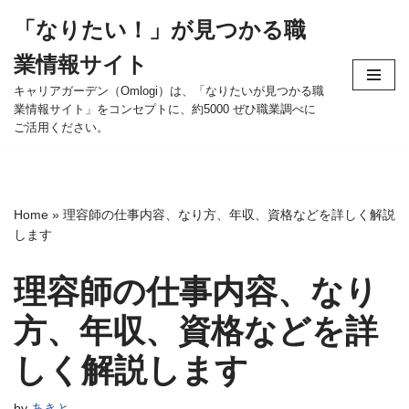
「なりたい！」が見つかる職
コ
業情報サイト
ン
テ
キャリアガーデン（Omlogi）は、「なりたいが見つかる職
業情報サイト」をコンセプトに、約5000 ぜひ職業調べに
ン
ご活用ください。
ツ
へ
ス
キ
Home
»
理容師の仕事内容、なり方、年収、資格などを詳しく解説
ッ
します
プ
理容師の仕事内容、なり
方、年収、資格などを詳
しく解説します
by
あきと