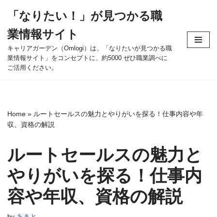
「なりたい！」が見つかる職
コ
業情報サイト
ン
テ
キャリアガーデン（Omlogi）は、「なりたいが見つかる職
業情報サイト」をコンセプトに、約5000 ぜひ職業調べに
ン
ご活用ください。
ツ
へ
ス
キ
Home
»
ルートセールスの魅力とやりがいを探る！仕事内容や年
ッ
収、資格の解説
プ
ルートセールスの魅力と
やりがいを探る！仕事内
容や年収、資格の解説
by
あきと