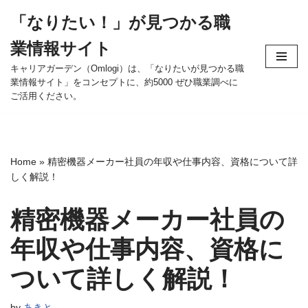
「なりたい！」が見つかる職
コ
業情報サイト
ン
テ
キャリアガーデン（Omlogi）は、「なりたいが見つかる職
業情報サイト」をコンセプトに、約5000 ぜひ職業調べに
ン
ご活用ください。
ツ
へ
ス
キ
Home
»
精密機器メーカー社員の年収や仕事内容、資格について詳
ッ
しく解説！
プ
精密機器メーカー社員の
年収や仕事内容、資格に
ついて詳しく解説！
by
あきと