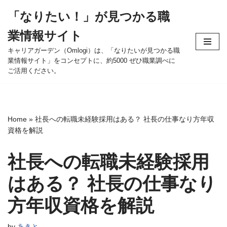
「なりたい！」が見つかる職
コ
業情報サイト
ン
テ
キャリアガーデン（Omlogi）は、「なりたいが見つかる職
業情報サイト」をコンセプトに、約5000 ぜひ職業調べに
ン
ご活用ください。
ツ
へ
ス
キ
Home
»
社長への転職未経験採用はある？ 社長の仕事なり方年収
ッ
資格を解説
プ
社長への転職未経験採用
はある？ 社長の仕事なり
方年収資格を解説
by
あきと