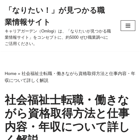
「なりたい！」が見つかる職
コ
業情報サイト
ン
テ
キャリアガーデン（Omlogi）は、「なりたいが見つかる職
業情報サイト」をコンセプトに、約5000 ぜひ職業調べに
ン
ご活用ください。
ツ
へ
ス
キ
Home
»
社会福祉士転職・働きながら資格取得方法と仕事内容・年
ッ
収について詳しく解説
プ
社会福祉士転職・働きな
がら資格取得方法と仕事
内容・年収について詳し