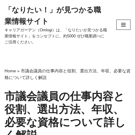
「なりたい！」が見つかる職
コ
業情報サイト
ン
テ
キャリアガーデン（Omlogi）は、「なりたいが見つかる職
業情報サイト」をコンセプトに、約5000 ぜひ職業調べに
ン
ご活用ください。
ツ
へ
ス
キ
Home
»
市議会議員の仕事内容と役割、選出方法、年収、必要な資
ッ
格について詳しく解説
プ
市議会議員の仕事内容と
役割、選出方法、年収、
必要な資格について詳し