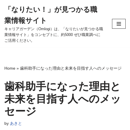
「なりたい！」が見つかる職
コ
業情報サイト
ン
テ
キャリアガーデン（Omlogi）は、「なりたいが見つかる職
業情報サイト」をコンセプトに、約5000 ぜひ職業調べに
ン
ご活用ください。
ツ
へ
ス
キ
Home
»
歯科助手になった理由と未来を目指す人へのメッセージ
ッ
プ
歯科助手になった理由と
未来を目指す人へのメッ
セージ
by
あきと