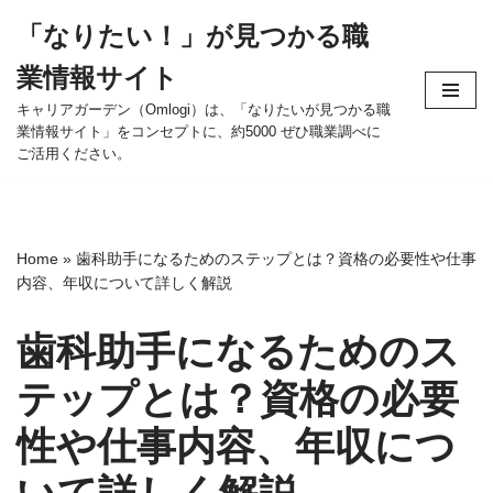
「なりたい！」が見つかる職
コ
業情報サイト
ン
テ
キャリアガーデン（Omlogi）は、「なりたいが見つかる職
業情報サイト」をコンセプトに、約5000 ぜひ職業調べに
ン
ご活用ください。
ツ
へ
ス
キ
Home
»
歯科助手になるためのステップとは？資格の必要性や仕事
ッ
内容、年収について詳しく解説
プ
歯科助手になるためのス
テップとは？資格の必要
性や仕事内容、年収につ