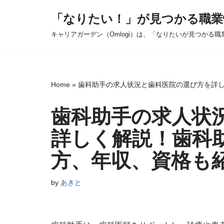
「なりたい！」が見つかる職業
コ
キャリアガーデン（Omlogi）は、「なりたいが見つかる職
ン
テ
ン
ツ
Home
»
歯科助手の求人状況と歯科医院の選び方を詳
へ
ス
歯科助手の求人状
キ
詳しく解説！歯科
ッ
プ
方、年収、資格も
by
あきと