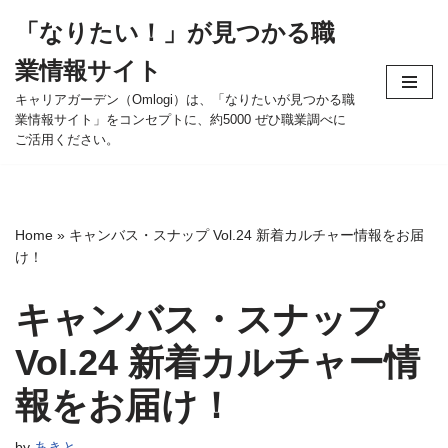
「なりたい！」が見つかる職
コ
業情報サイト
ン
テ
キャリアガーデン（Omlogi）は、「なりたいが見つかる職
業情報サイト」をコンセプトに、約5000 ぜひ職業調べに
ン
ご活用ください。
ツ
へ
ス
キ
Home
»
キャンバス・スナップ Vol.24 新着カルチャー情報をお届
ッ
け！
プ
キャンバス・スナップ
Vol.24 新着カルチャー情
報をお届け！
by
あきと