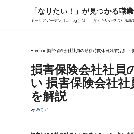
「なりたい！」が見つかる職業
コ
キャリアガーデン（Omlogi）は、「なりたいが見つかる職
ン
テ
ン
ツ
Home
»
損害保険会社社員の勤務時間休日残業は多い 
へ
ス
損害保険会社社員
キ
い 損害保険会社
ッ
プ
を解説
by
あきと