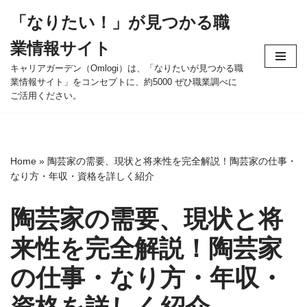
「なりたい！」が見つかる職
コ
業情報サイト
ン
テ
キャリアガーデン（Omlogi）は、「なりたいが見つかる職
業情報サイト」をコンセプトに、約5000 ぜひ職業調べに
ン
ご活用ください。
ツ
へ
ス
キ
Home
»
陶芸家の需要、現状と将来性を完全解説！陶芸家の仕事・
ッ
なり方・年収・資格を詳しく紹介
プ
陶芸家の需要、現状と将
来性を完全解説！陶芸家
の仕事・なり方・年収・