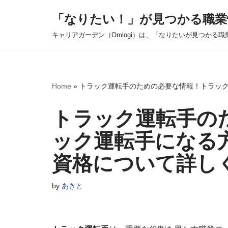
「なりたい！」が見つかる職業
コ
キャリアガーデン（Omlogi）は、「なりたいが見つかる職
ン
テ
ン
ツ
Home
»
トラック運転手のための必要な情報！トラッ
へ
ス
トラック運転手の
キ
ック運転手になる
ッ
プ
資格について詳し
by
あきと